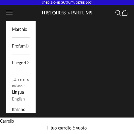
Vai al contenuto
SPEDIZIONE GRATUITA OLTRE 60€*
Menù
Cerca
Carrell
Histoires de Parfums IT
Marchio
Profumi
I negozi
LOGIN
Italiano
Lingua
English
Italiano
Carrello
Il tuo carrello è vuoto