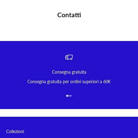
Contatti
Consegna gratuita
Consegna gratuita per ordini superiori a 60€
Vai all'articolo 1
Vai all'articolo 2
Vai all'articolo 3
Collezioni