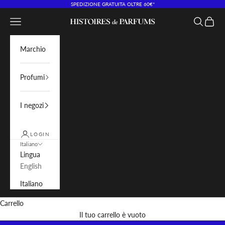
Vai al contenuto
SPEDIZIONE GRATUITA OLTRE 60€*
Menù
Cerca
Carrell
Histoires de Parfums IT
Marchio
Profumi
I negozi
LOGIN
Italiano
Lingua
English
Italiano
Carrello
Il tuo carrello è vuoto