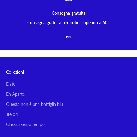
Consegna gratuita
Consegna gratuita per ordini superiori a 60€
Vai all'articolo 1
Vai all'articolo 2
Vai all'articolo 3
Collezioni
Date
En Aparté
Questa non è una bottiglia blu
Tre ori
Classici senza tempo