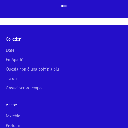
Vai all'articolo 1
Vai all'articolo 2
Vai all'articolo 3
Collezioni
Date
En Aparté
Questa non è una bottiglia blu
Tre ori
Classici senza tempo
Anche
Marchio
Profumi