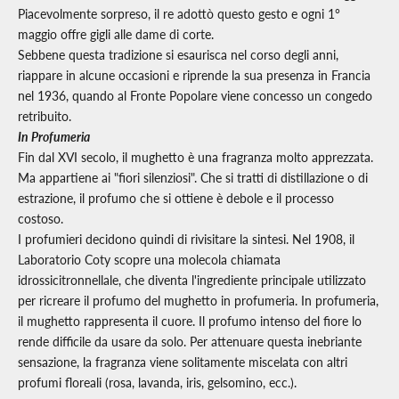
Piacevolmente sorpreso, il re adottò questo gesto e ogni 1°
maggio offre gigli alle dame di corte.
Sebbene questa tradizione si esaurisca nel corso degli anni,
riappare in alcune occasioni e riprende la sua presenza in Francia
nel 1936, quando al Fronte Popolare viene concesso un congedo
retribuito.
In Profumeria
Fin dal XVI secolo, il mughetto è una fragranza molto apprezzata.
Ma appartiene ai "fiori silenziosi". Che si tratti di distillazione o di
estrazione, il profumo che si ottiene è debole e il processo
costoso.
I profumieri decidono quindi di rivisitare la sintesi. Nel 1908, il
Laboratorio Coty scopre una molecola chiamata
idrossicitronnellale, che diventa l'ingrediente principale utilizzato
per ricreare il profumo del mughetto in profumeria. In profumeria,
il mughetto rappresenta il cuore. Il profumo intenso del fiore lo
rende difficile da usare da solo. Per attenuare questa inebriante
sensazione, la fragranza viene solitamente miscelata con altri
profumi floreali (rosa, lavanda, iris, gelsomino, ecc.).