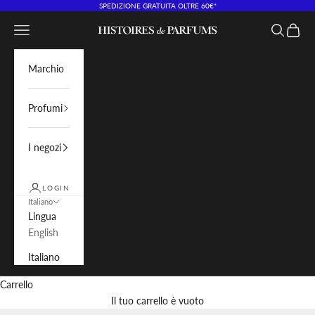
Vai al contenuto
SPEDIZIONE GRATUITA OLTRE 60€*
Menù
Cerca
Carrell
Histoires de Parfums IT
Marchio
Profumi
I negozi
LOGIN
Italiano
Lingua
English
Italiano
Carrello
Il tuo carrello è vuoto