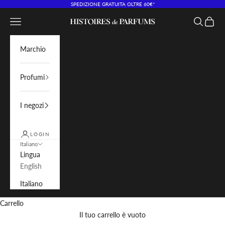
Vai al contenuto
SPEDIZIONE GRATUITA OLTRE 60€*
Menù
Cerca
Carrell
Histoires de Parfums IT
Marchio
Profumi
I negozi
LOGIN
Italiano
Lingua
English
Italiano
Carrello
Il tuo carrello è vuoto