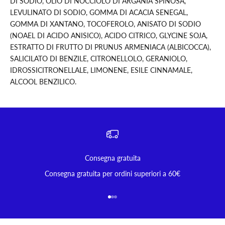
DI SODIO, OLIO DI NOCCIOLO DI ARGANIA SPINOSA,
LEVULINATO DI SODIO, GOMMA DI ACACIA SENEGAL,
GOMMA DI XANTANO, TOCOFEROLO, ANISATO DI SODIO
(NOAEL DI ACIDO ANISICO), ACIDO CITRICO, GLYCINE SOJA,
ESTRATTO DI FRUTTO DI PRUNUS ARMENIACA (ALBICOCCA),
SALICILATO DI BENZILE, CITRONELLOLO, GERANIOLO,
IDROSSICITRONELLALE, LIMONENE, ESILE CINNAMALE,
ALCOOL BENZILICO.
Consegna gratuita
Consegna gratuita per ordini superiori a 60€
Vai all'articolo 1
Vai all'articolo 2
Vai all'articolo 3