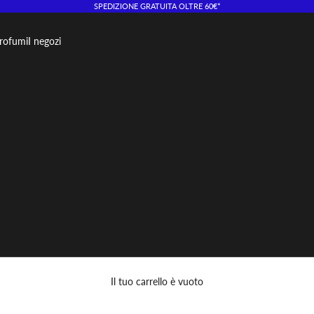
SPEDIZIONE GRATUITA OLTRE 60€*
rofumi
I negozi
Il tuo carrello è vuoto