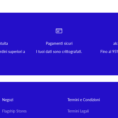
tuita
Pagamenti sicuri
alc
dini superiori a
I tuoi dati sono crittografati.
Fino al 95%
Negozi
Termini e Condizioni
Flagship Stores
Termini Legali