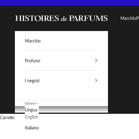
Vai al contenuto
Histoires de Parfums IT
Marchio
P
Marchio
Profumi
I negozi
Italiano
Lingua
English
Carrello
Italiano