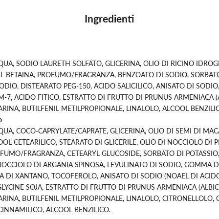
Ingredienti
UA, SODIO LAURETH SOLFATO, GLICERINA, OLIO DI RICINO IDROG
 BETAINA, PROFUMO/FRAGRANZA, BENZOATO DI SODIO, SORBATO
ODIO, DISTEARATO PEG-150, ACIDO SALICILICO, ANISATO DI SODIO,
-7, ACIDO FITICO, ESTRATTO DI FRUTTO DI PRUNUS ARMENIACA (
INA, BUTILFENIL METILPROPIONALE, LINALOLO, ALCOOL BENZILI
o
UA, COCO-CAPRYLATE/CAPRATE, GLICERINA, OLIO DI SEMI DI MA
OOL CETEARILICO, STEARATO DI GLICERILE, OLIO DI NOCCIOLO DI
FUMO/FRAGRANZA, CETEARYL GLUCOSIDE, SORBATO DI POTASSIO
 NOCCIOLO DI ARGANIA SPINOSA, LEVULINATO DI SODIO, GOMMA D
 DI XANTANO, TOCOFEROLO, ANISATO DI SODIO (NOAEL DI ACIDO
GLYCINE SOJA, ESTRATTO DI FRUTTO DI PRUNUS ARMENIACA (ALBIC
RINA, BUTILFENIL METILPROPIONALE, LINALOLO, CITRONELLOLO, 
CINNAMILICO, ALCOOL BENZILICO.